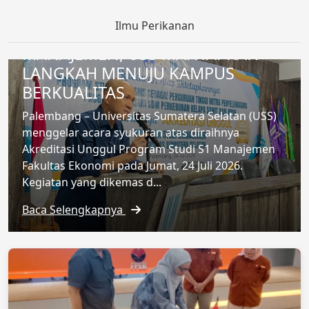
S1 MANAJEMEN HINGGA
Ilmu Perikanan
PEMBUKAAN PRODI S2
MANAJEMEN, USS MANTAPKAN
LANGKAH MENUJU KAMPUS
BERKUALITAS
Palembang – Universitas Sumatera Selatan (USS)
menggelar acara syukuran atas diraihnya
Akreditasi Unggul Program Studi S1 Manajemen
Fakultas Ekonomi pada Jumat, 24 Juli 2026.
Kegiatan yang dikemas d...
Baca Selengkapnya