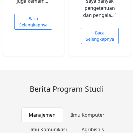
juga kemam..."
saya banyak
pengetahuan
dan pengala..."
Baca
Selengkapnya
Baca
Selengkapnya
Berita Program Studi
Manajemen
Ilmu Komputer
24 July 2026
Ilmu Komunikasi
Agribisnis
DARI AKREDITASI UNGGUL PRODI